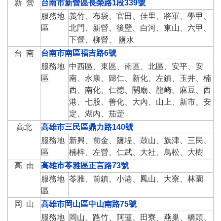
新 營
台南市新營區長榮路1段339號
服務地
義竹、布袋、官田、佳里、將軍、學甲、
區
北門、新營、後壁、白河、東山、六甲、
下營、柳營、 鹽水
台 南
台南市南區福吉路6號
服務地
中西區、東區、南區、北區、安平、安
區
南、永康、歸仁、新化、左鎮、玉井、楠
西、南化、仁德、關廟、龍崎、麻豆、西
港、七股、善化、大內、山上、新市、安
定、湖內、茄萣
高北
高雄市三民區鼎力路140號
服務地
新興、前金、鹽埕、鼓山、旗津、三民、
區
楠梓、左營、仁武、大社、鳥松、大樹
高 南
高雄市苓雅區正言路73號
服務地
苓雅、前鎮、小港、鳳山、大寮、林園
區
岡 山
高雄市岡山區中山南路75號
服務地
岡山、路竹、阿蓮、田寮、燕巢、橋頭、