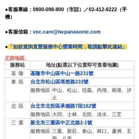
●客服專線：0800-098-800（市話）／02-412-8222（手
機）
●客服信箱：
voc.care@tw.panasonic.com
●
「如欲查詢直營服務中心營業時間，敬請點擊此連結」
北部地區:
服務站
地址(點選以下位置即可查看地圖)
基 隆
基隆市中山區中山一路231號
東 區
台北市松山區塔悠路233號
服務地區
中山、松山、信義、內湖、南港、汐
止
北 區
台北市北投區承德路7段162號
服務地區
大同、士林、北投、淡水、三芝
三 重
新北市三重區中正北路2-1號
服務地區
三重、新莊、泰山、林口、蘆洲、五
股、八里