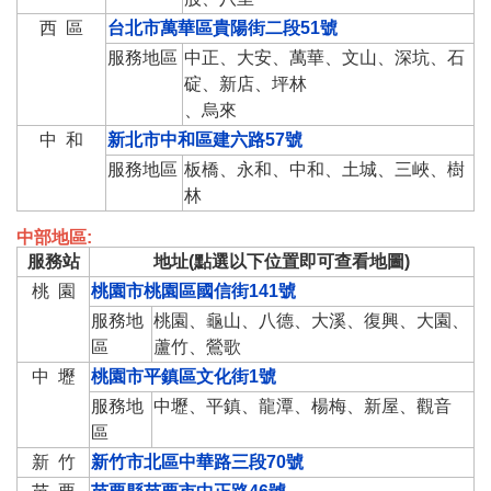
西 區
台北市萬華區貴陽街二段51號
服務地區
中正、大安、萬華、文山、深坑、石
碇、新店、坪林
、烏來
中 和
新北市中和區建六路57號
服務地區
板橋、永和、中和、土城、三峽、樹
林
中部地區:
服務站
地址(點選以下位置即可查看地圖)
桃 園
桃園市桃園區國信街141號
服務地
桃園、龜山、八德、大溪、復興、大園、
區
蘆竹、鶯歌
中 壢
桃園市平鎮區文化街1號
服務地
中壢、平鎮、龍潭、楊梅、新屋、觀音
區
新 竹
新竹市北區中華路三段70號