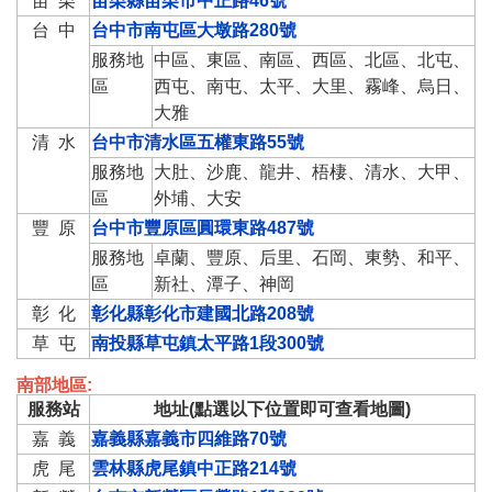
苗 栗
苗栗縣苗栗市中正路46號
台 中
台中市南屯區大墩路280號
服務地
中區、東區、南區、西區、北區、北屯、
區
西屯、南屯、太平、大里、霧峰、烏日、
大雅
清 水
台中市清水區五權東路55號
服務地
大肚、沙鹿、龍井、梧棲、清水、大甲、
區
外埔、大安
豐 原
台中市豐原區圓環東路487號
服務地
卓蘭、豐原、后里、石岡、東勢、和平、
區
新社、潭子、神岡
彰 化
彰化縣彰化市建國北路208號
草 屯
南投縣草屯鎮太平路1段300號
南部地區:
服務站
地址(點選以下位置即可查看地圖)
嘉 義
嘉義縣嘉義市四維路70號
虎 尾
雲林縣虎尾鎮中正路214號