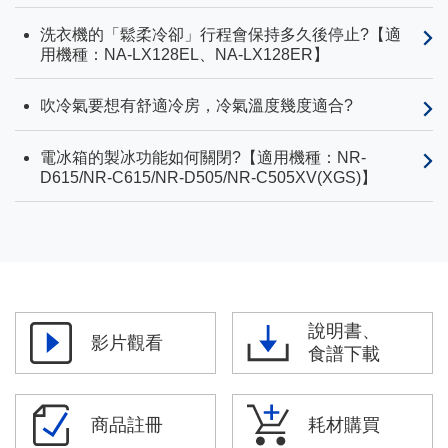
洗衣機的「鬆柔冷卻」行程會保持多久後停止?【適
用機種：NA-LX128EL、NA-LX128ER】
吹冷氣要想有舒適冷房，冷氣溫度幾度適合?
電冰箱的製冰功能如何關閉?【適用機種：NR-
D615/NR-C615/NR-D505/NR-C505XV(XGS)】
說明書、
影片觀看
食譜下載
商品註冊
耗材購買