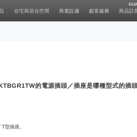
CLU
品
住宅與居住空間
商業設備
顧客服務
商品註
2KTBGR1TW的電源插頭／插座是哪種型式的插
V T型插座。