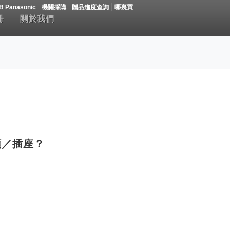
B Panasonic
機關採購
贈品進度查詢
哪裏買
冊
關於我們
頭／插座？