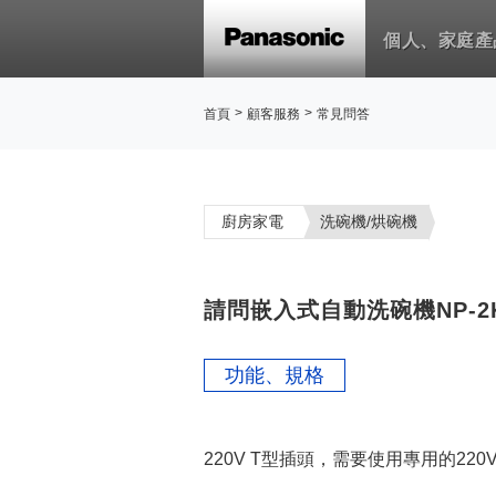
個人、家庭產
>
>
首頁
顧客服務
常見問答
廚房家電
洗碗機/烘碗機
請問嵌入式自動洗碗機NP-
功能、規格
220V T型插頭，需要使用專用的220