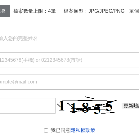
檔案數量上限：4筆
檔案類型：JPG/JPEG/PNG
單個
增
更新驗
我已同意
隱私權政策