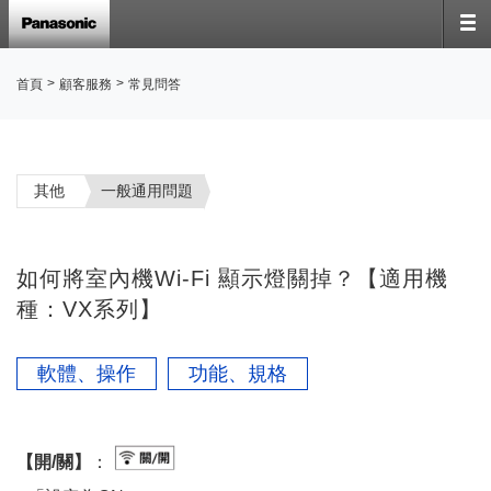
>
>
首頁
顧客服務
常見問答
其他
一般通用問題
如何將室內機Wi-Fi 顯示燈關掉？【適用機
種：VX系列】
軟體、操作
功能、規格
【開/關】
：