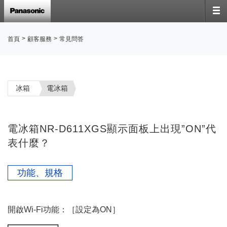
>
>
首頁
顧客服務
常見問答
冰箱
電冰箱
電冰箱NR-D611XGS顯示面板上出現”ON”代
表什麼？
功能、規格
開啟Wi-Fi功能：［設定為ON］