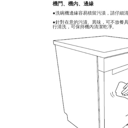
機門、機內、邊緣
●
洗碗機邊緣容易積留污漬，請仔細
●
針對在意的污漬、異味，可不放餐具
行清洗，可保持機內清潔乾凈。