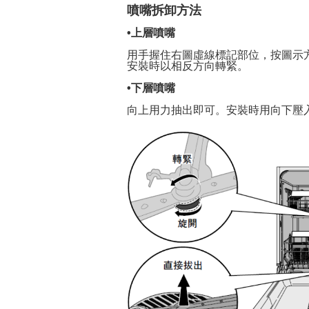
噴嘴拆卸方法
•上層噴嘴
用手握住右圖虛線標記部位，按圖示
安裝時以相反方向轉緊。
•下層噴嘴
向上用力抽出即可。安裝時用向下壓