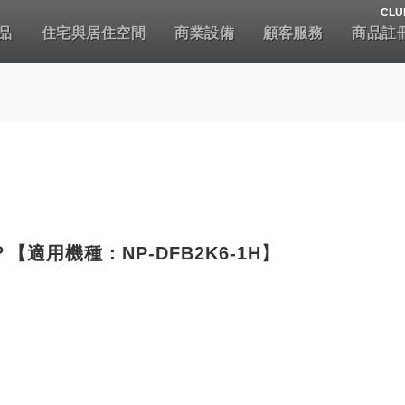
CLU
品
住宅與居住空間
商業設備
顧客服務
商品註
適用機種：NP-DFB2K6-1H】