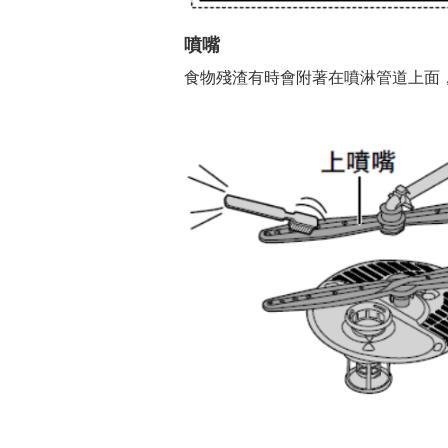
噴嘴
食物殘渣有時會附著在噴淋管道上面