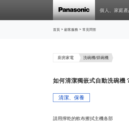
個人、家庭產
>
>
首頁
顧客服務
常見問答
廚房家電
洗碗機/烘碗機
如何清潔獨嵌式自動洗碗機？【
清潔、保養
請用擰乾的軟布擦拭主機各部