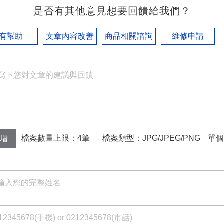
是否有其他意見想要回饋給我們？
有幫助
文章內容改善
商品相關諮詢
維修申請
檔案數量上限：4筆
檔案類型：JPG/JPEG/PNG
單個
增