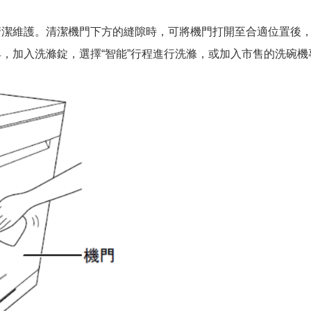
清潔維護。清潔機門下方的縫隙時，可將機門打開至合適位置後
，加入洗滌錠，選擇“智能”行程進行洗滌，或加入市售的洗碗