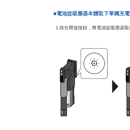
■電池從吸塵器本體取下單獨充電
1.按住釋放按鈕，將電池從吸塵器取