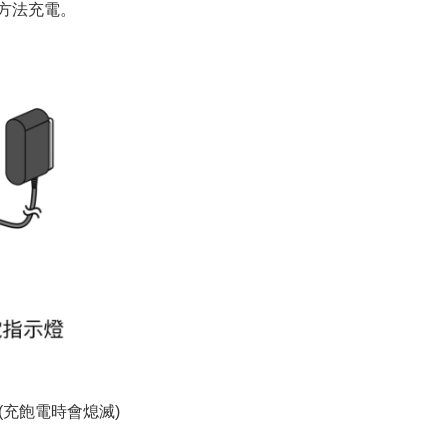
方法充電。
充飽電時會熄滅)