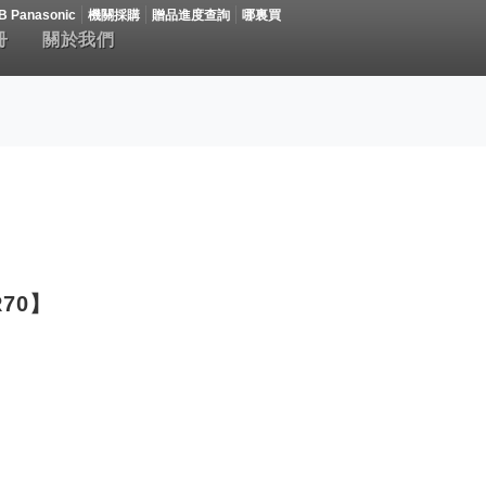
B Panasonic
機關採購
贈品進度查詢
哪裏買
冊
關於我們
70】