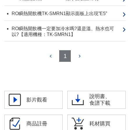
RO瞬熱開飲機TK-SMRN1顯示面板上出現”E5”
RO瞬熱開飲機一定要加冷水嗎?還是溫、熱水也可
以?【適用機種：TK-SMRN1】
1
說明書、
影片觀看
食譜下載
商品註冊
耗材購買