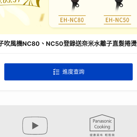
吹風機NC80、NC50登錄送奈米水離子直髮捲燙器
進度查詢