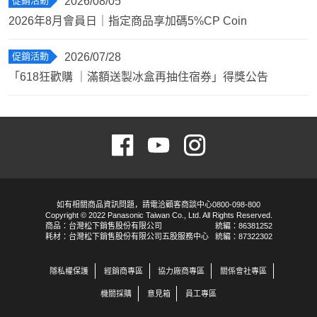
促銷活動
2026/08/05
2026年8月會員日｜指定商品享加碼5%CP Coin
促銷活動
2026/07/28
「618狂歡購 ｜滿額送製冰盒再抽住宿券」得獎公告
如有相關商品資訊問題，請電洽顧客商談中心0800-098-800
Copyright © 2022 Panasonic Taiwan Co., Ltd. All Rights Reserved.
商品：台灣松下銷售股份有限公司
統編：86381252
耗材：台灣松下銷售股份有限公司五股服務中心
統編：87322302
隱私權保護
經銷商專區
協力廠商專區
關係會社專區
機關採購
意見箱
員工專區