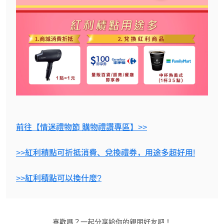
前往【情迷禮物節 購物禮讚專區】>>
>>紅利積點可折抵消費、兌換禮券，用途多超好用!
>>紅利積點可以換什麼?
喜歡嗎？一起分享給你的親朋好友吧！