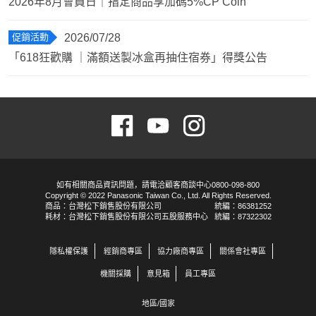
2026年8月會員日｜指定商品享加碼5%CP Coin
促銷活動
2026/07/28
「618狂歡購 ｜滿額送製冰盒再抽住宿券」得獎公告
如有相關商品資訊問題，請電洽顧客商談中心0800-098-800
Copyright © 2022 Panasonic Taiwan Co., Ltd. All Rights Reserved.
商品：台灣松下銷售股份有限公司
統編：86381252
耗材：台灣松下銷售股份有限公司五股服務中心
統編：87322302
隱私權保護
經銷商專區
協力廠商專區
關係會社專區
機關採購
意見箱
員工專區
地區/國家