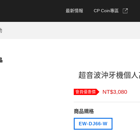
最新情報
CP Coin專區
動
品
超音波沖牙機個人高效
NT$3,080
會員優惠價
商品規格
EW-DJ66-W