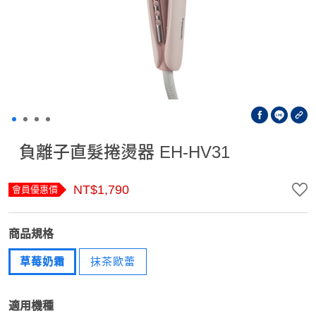
負離子直髮捲燙器 EH-HV31
NT$1,790
會員優惠價
商品規格
草莓奶霜
抹茶歐蕾
適用機種