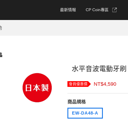
最新情報
CP Coin專區
動
品
水平音波電動牙刷 E
NT$4,590
會員優惠價
商品規格
EW-DA48-A