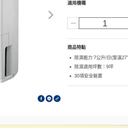
適用機種
1
商品特點
除濕能力 7公升/日(室溫27
除濕適用坪數：9坪
30項安全裝置