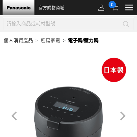
0
官方購物商城
個人消費產品
廚房家電
電子鍋/壓力鍋