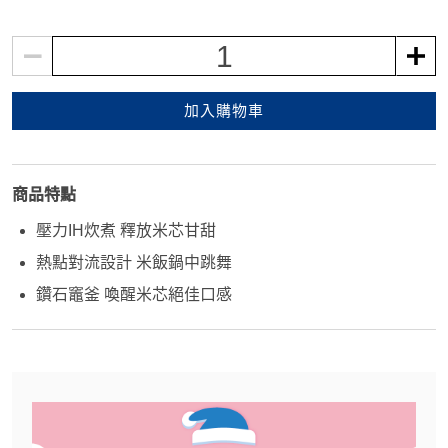
1
加入購物車
商品特點
壓力IH炊煮 釋放米芯甘甜
熱點對流設計 米飯鍋中跳舞
鑽石竈釜 喚醒米芯絕佳口感