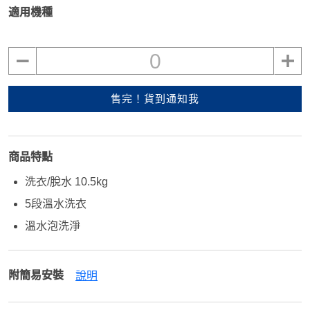
適用機種
0
售完！貨到通知我
商品特點
洗衣/脫水 10.5kg
5段溫水洗衣
溫水泡洗淨
附簡易安裝
說明