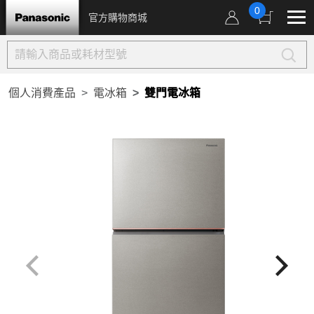
0
官方購物商城
個人消費產品
電冰箱
雙門電冰箱