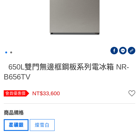
650L雙門無邊框鋼板系列電冰箱 NR-
B656TV
NT$33,600
會員優惠價
商品規格
星礦銀
燦雪白