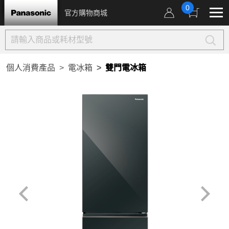
0
官方購物商城
個人消費產品
電冰箱
雙門電冰箱