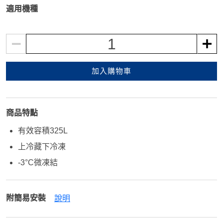
適用機種
1
加入購物車
商品特點
有效容積325L
上冷藏下冷凍
-3°C微凍結
附簡易安裝
說明