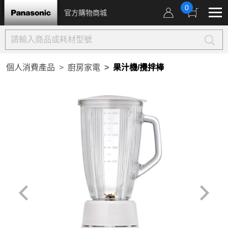
0
官方購物商城
個人消費產品
廚房家電
果汁機/攪拌棒