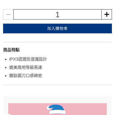
1
加入購物車
商品特點
IPX3認證防潑濺設計
媲美商用等級馬達
鍍鈦鋼刀口感綿密