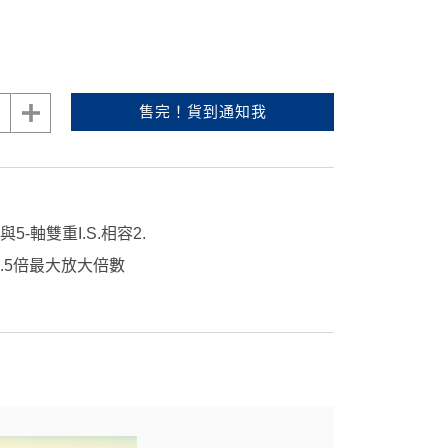
售完！貨到通知我
5-軸雙重I.S.相容2.
0.5倍最大放大倍數