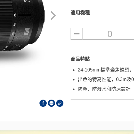
適用機種
0
商品特點
24-105mm標準變焦鏡頭，與
出色的特寫性能，0.3m及
防塵、防潑水和防凍設計