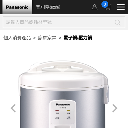
0
官方購物商城
個人消費產品
廚房家電
電子鍋/壓力鍋