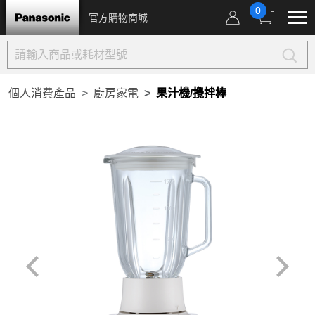
0
官方購物商城
個人消費產品
廚房家電
果汁機/攪拌棒