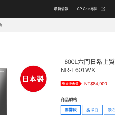
最新情報
CP Coin專區
動
600L六門日系上
NR-F601WX
NT$84,900
會員優惠價
商品規格
雲霧灰
翡翠白
鑽