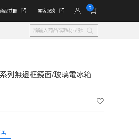
0
商品註冊
顧客服務
質系列無邊框鏡面/玻璃電冰箱
石黑