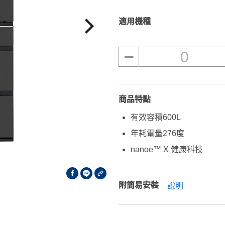
適用機種
0
商品特點
有效容積600L
年耗電量276度
nanoe™ X 健康科技
附簡易安裝
說明