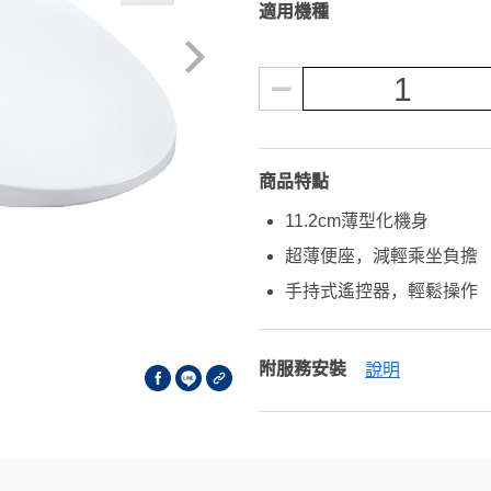
適用機種
1
商品特點
11.2cm薄型化機身
超薄便座，減輕乘坐負擔
手持式遙控器，輕鬆操作
附服務安裝
說明