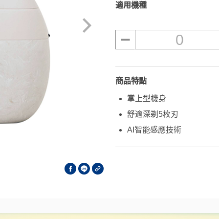
適用機種
0
商品特點
掌上型機身
舒適深剃5枚刃
AI智能感應技術