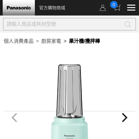
0
官方購物商城
個人消費產品
廚房家電
果汁機/攪拌棒