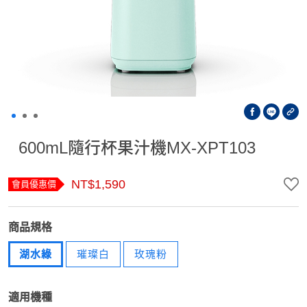
600mL隨行杯果汁機MX-XPT103
NT$1,590
會員優惠價
商品規格
湖水綠
璀璨白
玫瑰粉
適用機種