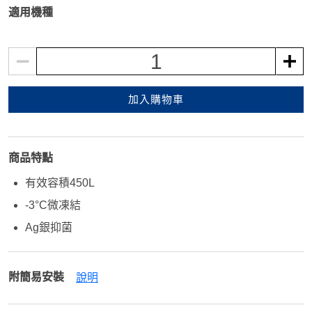
適用機種
1
加入購物車
商品特點
有效容積450L
-3°C微凍結
Ag銀抑菌
附簡易安裝
說明