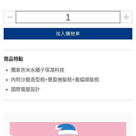
1
加入購物車
商品特點
獨家奈米水離子保濕科技
內附沙龍造型梳+豐盈捲髮梳+寬幅順髮梳
國際電壓設計