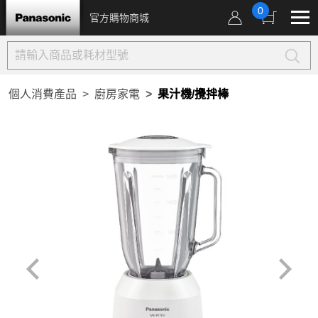
0
官方購物商城
個人消費產品
廚房家電
果汁機/攪拌棒