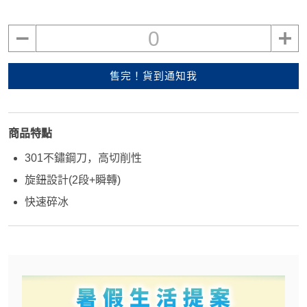
0
售完！貨到通知我
商品特點
301不鏽鋼刀，高切削性
旋鈕設計(2段+瞬轉)
快速碎冰