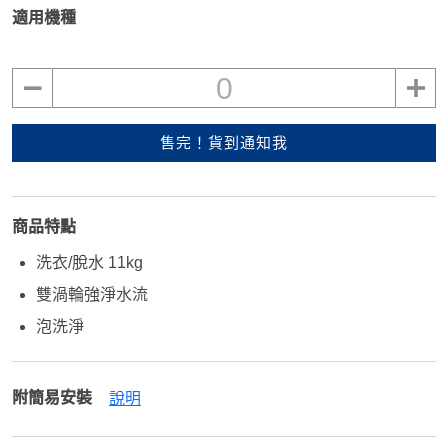
適用機種
0
售完！貨到通知我
商品特點
洗衣/脫水 11kg
雙渦輪強淨水流
泡洗淨
附簡易安裝
說明