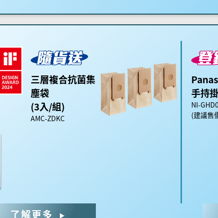
Panas
三層複合抗菌集
手持
塵袋
NI-GHD
(3入/組)
(建議售價
AMC-ZDKC
了解更多