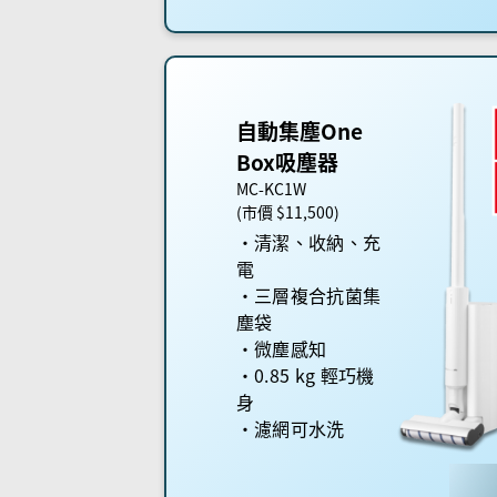
自動集塵One
Box吸塵器
MC-KC1W
(市價 $11,500)
清潔、收納、充
電
三層複合抗菌集
塵袋
微塵感知
0.85 kg 輕巧機
身
濾網可水洗