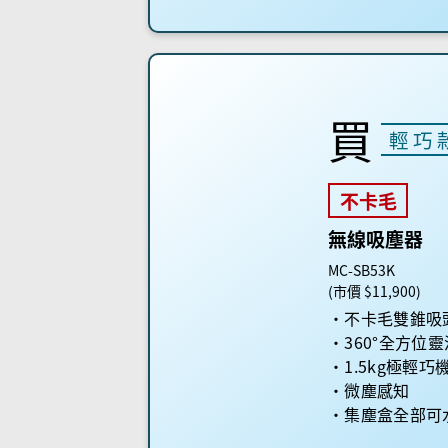
買
輕巧
不卡毛
無線吸塵器
MC-SB53K
(市價 $11,900)
不卡毛雙錐吸
360°全方位
1.5kg極輕
微塵感知
集塵盒全部可