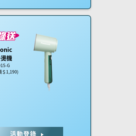
onic
掛燙機
015-G
＄1,190)
活動登錄