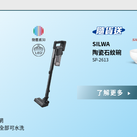
SILWA
陶瓷石紋碗
SP-2613
了解更多
濾網
網全部可水洗