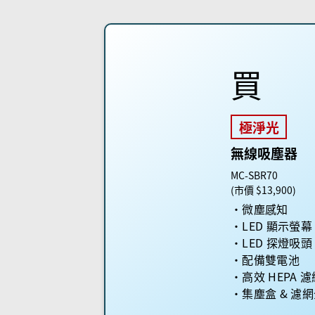
買
極淨光
無線吸塵器
MC-SBR70
(市價 $13,900)
微塵感知
LED 顯示螢幕
LED 探燈吸頭
配備雙電池
高效 HEPA 
集塵盒 & 濾