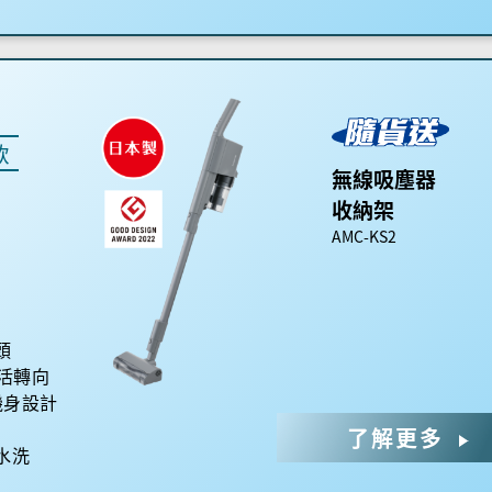
款
無線吸塵器
收納架
AMC-KS2
頭
靈活轉向
巧機身設計
了解更多
水洗