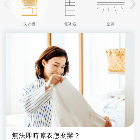
洗衣機
電冰箱
空調
無法即時晾衣怎麼辦？
總是不記得買過什麼？
想要隨時享受舒適？
連續雨天，家中快發霉？
想要隨時享受好空氣？
使用一鍵控制，急著出門也不慌張！