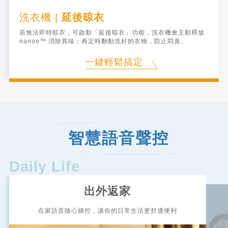
洗衣機
|
延後晾衣
電冰箱
除濕機
|
|
食材管理
遠端控制除濕
空調
空氣清淨機
|
智慧操控家中空調
|
空氣品質顯示
全熱交換器
|
新增一鍵控制
若無法即時晾衣，可啟動「延後晾衣」功能，洗衣機會主動釋放
就算不在家，冰箱內缺什麼食材、哪些食材即將過期，都清清楚
開啟Panasonic IoT APP可隨時查看家中濕度，若到達預設濕
nanoe™ 消除異味；再定時翻動洗好的衣物，防止悶臭。
不論是炎熱或寒冷的日子，只要開啟Panasonic IoT APP，隨時
室外空氣品質不良時，會主動推播詢問是否要開啟家中空氣清淨
使用「一鍵控制」功能，拿起手機就能「一鍵同時啟動或關閉」
楚，採買更輕鬆方便。
度，將主動送出通知，即可利用遠端操作開啟除濕機。
隨地都可以遠端遙控家中空調，一回家就能享受舒適的居家空
機，您可透過手機遠端啟動空氣清淨機，並隨時查看家中PM2.5
家中全部空調、除濕機、空氣清淨機、全熱交換器。就算騰不出
一鍵輕鬆搞定
間！
數値或狀態，守護家人的美好呼吸。
手，透過智慧音箱，動動口也能輕鬆啟動家中Panasonic IoT智
一鍵輕鬆搞定
一鍵輕鬆搞定
慧健康家電。
一鍵輕鬆搞定
一鍵輕鬆搞定
一鍵輕鬆搞定
智慧語音聲控
Daily Life
出外返家
在家語音隨心操控，讓你的日常生活更舒適便利