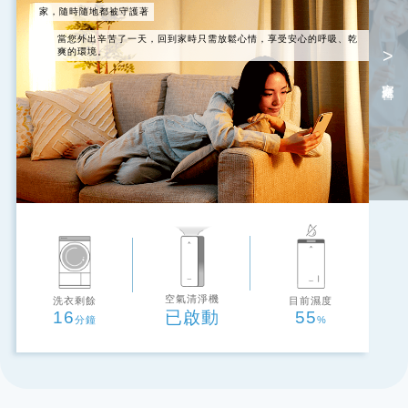
家，隨時隨地都被守護著
當您外出辛苦了一天，回到家時只需放鬆心情，享受安心的呼吸、乾
>
爽的環境。
家庭聚會
空氣清淨機
洗衣剩餘
目前濕度
16
已啟動
55
分鐘
%