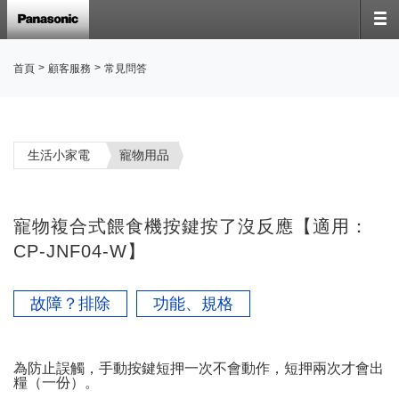
>
>
首頁
顧客服務
常見問答
生活小家電
寵物用品
寵物複合式餵食機按鍵按了沒反應【適用：
CP-JNF04-W】
故障？排除
功能、規格
為防止誤觸，手動按鍵短押一次不會動作，短押兩次才會出
糧（一份）。