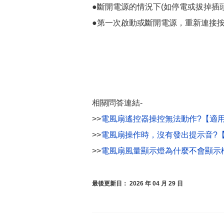
●斷開電源的情況下(如停電或拔掉插
●第一次啟動或斷開電源，重新連接
相關問答連結-
>>
電風扇遙控器操控無法動作?【適用機種
>>
電風扇操作時，沒有發出提示音?【適用
>>
電風扇風量顯示燈為什麼不會顯示檔位
最後更新日： 2026 年 04 月 29 日