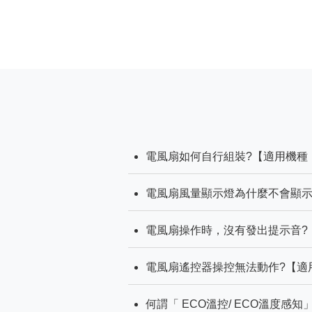
電風扇如何自行組裝?【適用機種：F-
電風扇風量顯示燈為什麼不會顯示檔位
電風扇操作時，沒有發出提示音?【適
電風扇遙控器操控無法動作?【適用機
何謂「 ECO溫控/ ECO溫度感知」