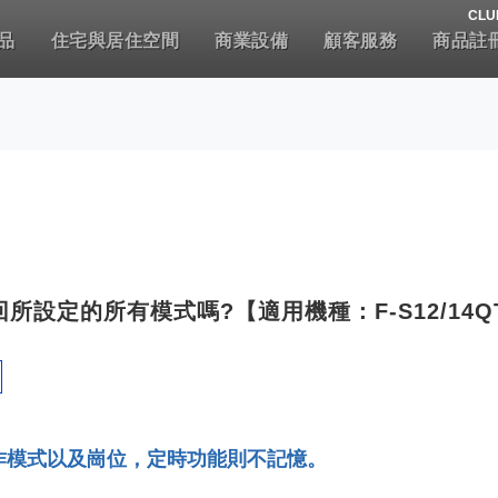
CLU
品
住宅與居住空間
商業設備
顧客服務
商品註
設定的所有模式嗎?【適用機種：F-S12/14Q
作模式以及崗位，定時功能則不記憶。