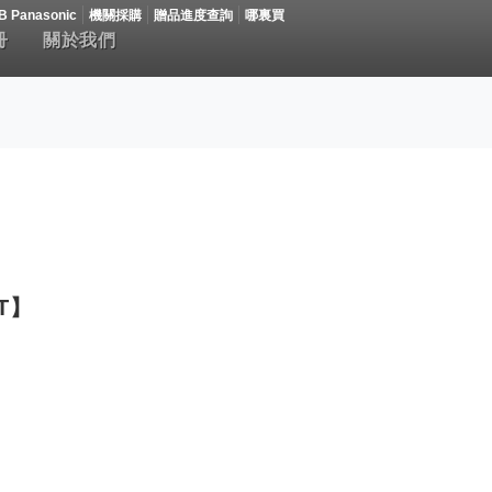
B Panasonic
機關採購
贈品進度查詢
哪裏買
冊
關於我們
T】