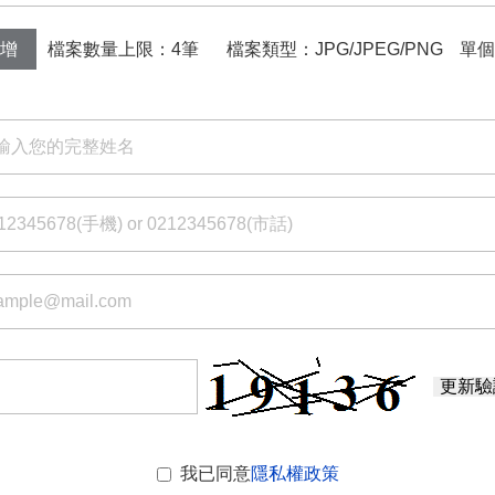
檔案數量上限：4筆
檔案類型：JPG/JPEG/PNG
單個
增
更新驗
我已同意
隱私權政策