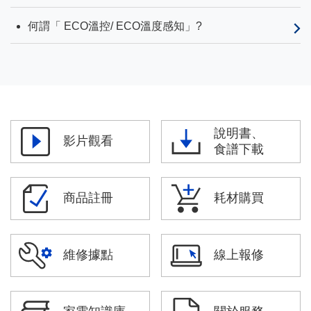
何謂「 ECO溫控/ ECO溫度感知」?
說明書、
影片觀看
食譜下載
商品註冊
耗材購買
維修據點
線上報修