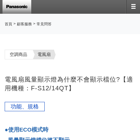
>
>
首頁
顧客服務
常見問答
空調商品
電風扇
電風扇風量顯示燈為什麼不會顯示檔位?【適
用機種：F-S12/14QT】
功能、規格
●使用ECO模式時