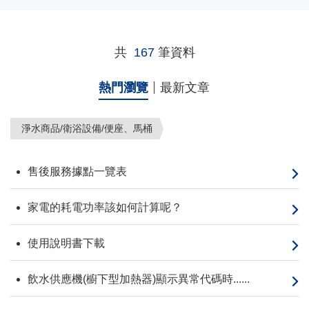
共
167
筆資料
熱門瀏覽
最新文章
淨水商品/衛浴設備/便座、馬桶
售後服務據點一覽表
家電的耗電功率該如何計算呢？
使用說明書下載
飲水供應機(櫥下型加熱器)顯示異常代碼時......