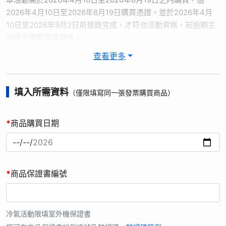
2026年4月10日至2026年8月19日購買憑證，並於2026年4月
10日至2026年9月2日前登錄完成，才符合活動資格，若逾期主
辦單位得取消其資格。
2. 贈品以實物為主，圖片僅供參考，【線上登錄送】數量有限，
查看更多
送完為止。
3. 活動內容：購買指定機種，進入【夏日有禮賞 線上登錄送好
禮】活動網站，選擇商品類別，並輸入保證書編號及驗證碼、姓
填入所需資料
（僅限填寫同一張發票購買商品）
名、聯絡方式、購買通路、寄送資訊及購買發票進行登錄。登錄
完成，即可獲得活動贈品。申請資料審核確認後，將於登錄完成
*
商品購買日期
後30個工作天內 (不含例假日)，將贈品寄送至填寫地址。
4. 台灣松下銷售股份有限公司(以下簡稱本公司)因辦理「線上登
錄送好禮」 (以下簡稱本活動)，而蒐集、處理或利用您的識別類
(如姓名、手機號碼、地址) 個人資料時，皆以尊重您的權益為基
*
商品保證書編號
礎，並遵守中華民國「個人資料保護法」規定。
5. 本公司為台灣松下電器股份有限公司之子公司，本公司就所蒐
集取得之您的個人資料，將提供台灣松下電器股份有限公司儲存
及管理，本公司及台灣松下電器股份有限公司，在提供優良服務
冷氣活動限填室外機保證書