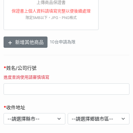
以電子檔形式於我國境內供本公司作為辦理本活動之處理或利
上傳商品保證書
用，不移作其他用途。
保證書上個人資料請填寫完整以便後續處理
11. 您可依個人資料保護法規定，就您提供的個人資料向本公司
限定5MB以下，JPG、PNG格式
顧客服中心請求行使下列權利：(1)查詢或請求閱覽。(2)請求製
給複製本。(3)請求補充或更正。(4)請求停止蒐集、處理或利
用。(5)請求刪除。
新增其他商品
10台申請為限
12. 您可自由選擇是否提供個人資料，若您選擇不提供個人資料
或提供不完全時，本公司將無法進行必要之處理作業，致無法讓
您參加本活動。
13. 經檢舉或查證註冊者有直接或間接以不正常手法進行網路註
*
姓名/公司行號
冊行為，本公司有權取消其贈品資格，並保留法律追訴權。
進度查詢使用請審慎填寫
14. 如經由活動小組審查發現發票日期、購買通路、購買品項不
符合本活動辦法規定，則不具有兌獎權利及資格。
15. 如因不可抗力之因素，影響系統運作修復作業時間，本公司
保留修正活動時間之權利。
*
收件地址
16. 當您參加本活動並提供個人資料時，即視為您已瞭解上述相
關內容，並同意本公司於法令允許範圍內蒐集、處理及利用您的
個人資料。