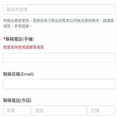
17. 本公司有權保留變更、修改或終止活動之權利，無須事前通
知，並有權對本活動之事宜作出解釋或裁決。;
供贈品寄送使用，若贈品為已寄出狀態本公司無法提供修改，請謹慎
填寫，非常感謝。
*
聯絡電話(手機)
進度查詢使用請審慎填寫
聯絡信箱(Email)
聯絡電話(市話)