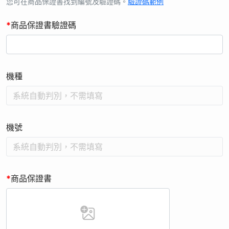
的同時會依個人資料保護法及相關法令之規定下，依本公司隱私
您可在商品保證書找到編號及驗證碼。
驗證碼範例
權保護政策，蒐集、處理及利用您的個人資料。
*
商品保證書驗證碼
6. 本次活動贈品限寄送台、澎、金、馬。您同意並授權本公司得
為完成該活動贈品配送之需求及目的，將您所提供配送所需必要
之個人資料(例如收件人姓名、地址、聯絡電話)提供予相關合作
業者，本公司將會善盡監督之責。
機種
7. 本活動僅適用「台灣松下銷售股份有限公司」販售之上述指定
機種，其他商品、平行輸入之商品 (水貨) 恕不適用本活動。
8. 本活動須於活動時間內，購買指定商品，完成活動登錄，如未
於活動時間內完成不得要求補贈，且每台限一次贈品/回饋金機
機號
會，依商品保證書編號為準。
9. 活動登錄者保證所有填寫資料或提出之資料均為真實且正確，
無任何違法且未冒用或盜用任何第三人資料。任何不實或不符資
格者，「商品機號」、「保證書編號」非活動商品；或非活動期
*
商品保證書
間購買之商品的「商品機號」、「保證書編號」等，如經查證將
取消贈品資格，不另行公告。
10. 個人資料利用之期間：比照商業會計法5年或因執行業務所必
須之保存期間（以期限最長者為準）。您的個人資料原則上僅會