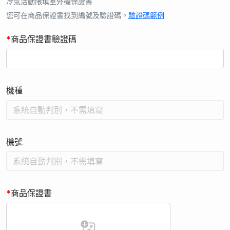
集取得之您的個人資料，將提供台灣松下電器股份有限公司儲存
冷氣活動限填室外機保證書
及管理，本公司及台灣松下電器股份有限公司，在提供優良服務
您可在商品保證書找到編號及驗證碼。
驗證碼範例
的同時會依個人資料保護法及相關法令之規定下，依本公司隱私
*
商品保證書驗證碼
權保護政策，蒐集、處理及利用您的個人資料。
3. 本次活動贈品限寄送台、澎、金、馬。您同意並授權本公司得
為完成該活動贈品配送之需求及目的，將您所提供配送所需必要
之個人資料(例如收件人姓名、地址、聯絡電話)提供予相關合作
機種
業者，本公司將會善盡監督之責。
4. 本活動僅適用「台灣松下銷售股份有限公司」販售之上述指定
機種，其他商品、平行輸入之商品 (水貨) 恕不適用本活動。
5. 本活動須於活動時間內，購買指定商品，完成活動登錄，如未
機號
於活動時間內完成不得要求補贈，且每台限一次贈品/回饋金機
會，依商品保證書編號為準。
6. 活動登錄者保證所有填寫資料或提出之資料均為真實且正確，
無任何違法且未冒用或盜用任何第三人資料。任何不實或不符資
*
商品保證書
格者，「商品機號」、「保證書編號」非活動商品；或非活動期
間購買之商品的「商品機號」、「保證書編號」等，如經查證將
取消贈品資格，不另行公告。