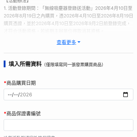
【活動辦法】
1. 活動登錄期間：「無線吸塵器登錄送活動」2026年4月10日至
2026年8月19日之內購買，憑2026年4月10日至2026年8月19日
購買憑證，並於2026年4月10日至2026年9月2日前登錄完成，
才符合活動資格，若逾期主辦單位得取消其資格。
2. 贈品以實物為主，圖片僅供參考，【線上登錄送】數量有限，
查看更多
送完為止。
3. 活動內容：購買指定機種，進入【夏日有禮賞 線上登錄送好
禮】活動網站，選擇商品類別，並輸入保證書編號及驗證碼、姓
填入所需資料
（僅限填寫同一張發票購買商品）
名、聯絡方式、購買通路、寄送資訊及購買發票進行登錄。登錄
完成，即可獲得活動贈品。申請資料審核確認後，將於登錄完成
*
商品購買日期
後30個工作天內 (不含例假日)，將贈品寄送至填寫地址。
【注意事項】
1. 台灣松下銷售股份有限公司(以下簡稱本公司)因辦理「線上登
錄送好禮」活動 (以下簡稱本活動)，而蒐集、處理或利用您的識
*
商品保證書編號
別類 (如姓名、手機號碼、地址等) 個人資料時，皆以尊重您的權
益為基礎，並遵守中華民國「個人資料保護法」規定。
2. 本公司為台灣松下電器股份有限公司之子公司，本公司就所蒐