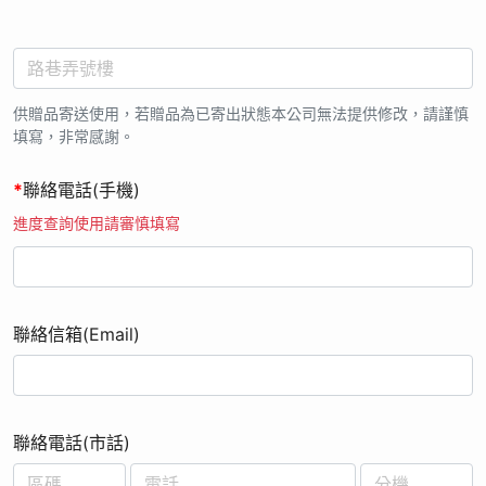
關內容，並同意本公司於法令允許範圍內蒐集、處理及利用您的
個人資料。
14. 本公司有權保留變更、修改或終止活動之權利，無須事前通
知，並有權對本活動之事宜作出解釋或裁決。;
供贈品寄送使用，若贈品為已寄出狀態本公司無法提供修改，請謹慎
填寫，非常感謝。
*
聯絡電話(手機)
進度查詢使用請審慎填寫
聯絡信箱(Email)
聯絡電話(市話)