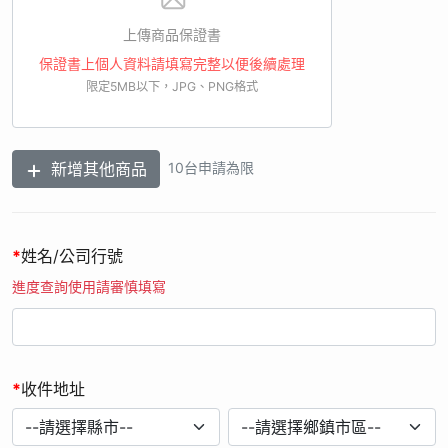
7. 個人資料利用之期間：比照商業會計法5年或因執行業務所必
須之保存期間（以期限最長者為準）。您的個人資料原則上僅會
上傳商品保證書
以電子檔形式於我國境內供本公司作為辦理本活動之處理或利
保證書上個人資料請填寫完整以便後續處理
用，不移作其他用途。
限定5MB以下，JPG、PNG格式
8. 您可依個人資料保護法規定，就您提供的個人資料向本公司顧
客服務中心請求行使下列權利：(1)查詢或請求閱覽。(2)請求製
給複製本。(3)請求補充或更正。(4)請求停止蒐集、處理或利
新增其他商品
10台申請為限
用。(5)請求刪除。
9. 您可自由選擇是否提供個人資料，若您選擇不提供個人資料或
提供不完全時，本公司將無法進行必要之處理作業，致無法讓您
參加本活動。
*
姓名/公司行號
10. 經檢舉或查證註冊者有直接或間接以不正常手法進行網路註
進度查詢使用請審慎填寫
冊行為，本公司有權取消其贈品資格，並保留法律追訴權。
11. 如經由活動小組審查發現發票日期、購買通路、購買品項不
符合本活動辦法規定，則不具有兌獎權利及資格。
12. 如因不可抗力之因素，影響系統運作修復作業時間，本公司
*
收件地址
保留修正活動時間之權利。
13. 當您參加本活動並提供個人資料時，即視為您已瞭解上述相