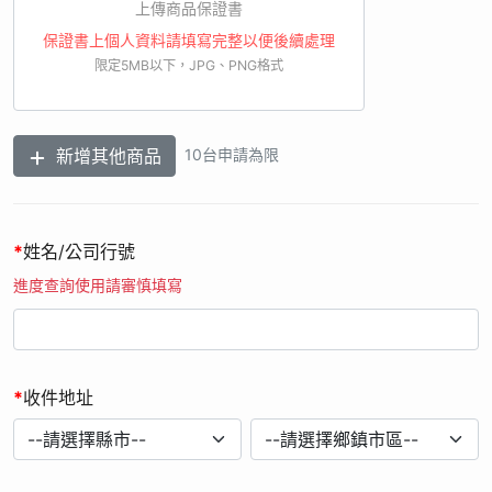
以電子檔形式於我國境內供本公司作為辦理本活動之處理或利
上傳商品保證書
用，不移作其他用途。
保證書上個人資料請填寫完整以便後續處理
11. 您可依個人資料保護法規定，就您提供的個人資料向本公司
限定5MB以下，JPG、PNG格式
顧客服中心請求行使下列權利：(1)查詢或請求閱覽。(2)請求製
給複製本。(3)請求補充或更正。(4)請求停止蒐集、處理或利
用。(5)請求刪除。
新增其他商品
10台申請為限
12. 您可自由選擇是否提供個人資料，若您選擇不提供個人資料
或提供不完全時，本公司將無法進行必要之處理作業，致無法讓
您參加本活動。
13. 經檢舉或查證註冊者有直接或間接以不正常手法進行網路註
*
姓名/公司行號
冊行為，本公司有權取消其贈品資格，並保留法律追訴權。
進度查詢使用請審慎填寫
14. 如經由活動小組審查發現發票日期、購買通路、購買品項不
符合本活動辦法規定，則不具有兌獎權利及資格。
15. 如因不可抗力之因素，影響系統運作修復作業時間，本公司
保留修正活動時間之權利。
*
收件地址
16. 當您參加本活動並提供個人資料時，即視為您已瞭解上述相
關內容，並同意本公司於法令允許範圍內蒐集、處理及利用您的
個人資料。