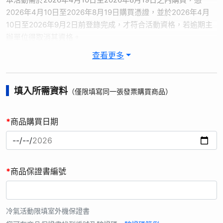
2026年4月10日至2026年8月19日購買憑證，並於2026年4月
10日至2026年9月2日前登錄完成，才符合活動資格，若逾期主
辦單位得取消其資格。
2. 贈品以實物為主，圖片僅供參考，【線上登錄送】數量有限，
查看更多
送完為止。
3. 活動內容：購買指定機種，進入【夏日有禮賞 線上登錄送好
禮】活動網站，選擇商品類別，並輸入保證書編號及驗證碼、姓
填入所需資料
（僅限填寫同一張發票購買商品）
名、聯絡方式、購買通路、寄送資訊及購買發票進行登錄。登錄
完成，即可獲得活動贈品。申請資料審核確認後，將於登錄完成
*
商品購買日期
後30個工作天內 (不含例假日)，將贈品寄送至填寫地址。
4. 台灣松下銷售股份有限公司(以下簡稱本公司)因辦理「線上登
錄送好禮」 (以下簡稱本活動)，而蒐集、處理或利用您的識別類
(如姓名、手機號碼、地址) 個人資料時，皆以尊重您的權益為基
*
商品保證書編號
礎，並遵守中華民國「個人資料保護法」規定。
5. 本公司為台灣松下電器股份有限公司之子公司，本公司就所蒐
集取得之您的個人資料，將提供台灣松下電器股份有限公司儲存
及管理，本公司及台灣松下電器股份有限公司，在提供優良服務
冷氣活動限填室外機保證書