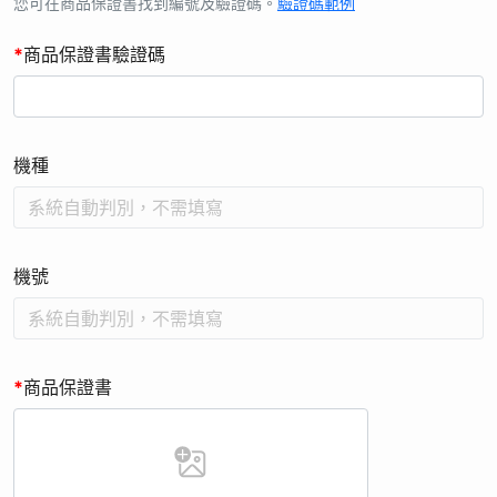
的同時會依個人資料保護法及相關法令之規定下，依本公司隱私
您可在商品保證書找到編號及驗證碼。
驗證碼範例
權保護政策，蒐集、處理及利用您的個人資料。
*
商品保證書驗證碼
6. 本次活動贈品限寄送台、澎、金、馬。您同意並授權本公司得
為完成該活動贈品配送之需求及目的，將您所提供配送所需必要
之個人資料(例如收件人姓名、地址、聯絡電話)提供予相關合作
業者，本公司將會善盡監督之責。
機種
7. 本活動僅適用「台灣松下銷售股份有限公司」販售之上述指定
機種，其他商品、平行輸入之商品 (水貨) 恕不適用本活動。
8. 本活動須於活動時間內，購買指定商品，完成活動登錄，如未
於活動時間內完成不得要求補贈，且每台限一次贈品/回饋金機
機號
會，依商品保證書編號為準。
9. 活動登錄者保證所有填寫資料或提出之資料均為真實且正確，
無任何違法且未冒用或盜用任何第三人資料。任何不實或不符資
格者，「商品機號」、「保證書編號」非活動商品；或非活動期
*
商品保證書
間購買之商品的「商品機號」、「保證書編號」等，如經查證將
取消贈品資格，不另行公告。
10. 個人資料利用之期間：比照商業會計法5年或因執行業務所必
須之保存期間（以期限最長者為準）。您的個人資料原則上僅會