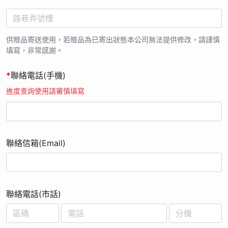
17. 本公司有權保留變更、修改或終止活動之權利，無須事前通
知，並有權對本活動之事宜作出解釋或裁決。;
供贈品寄送使用，若贈品為已寄出狀態本公司無法提供修改，請謹慎
填寫，非常感謝。
*
聯絡電話(手機)
進度查詢使用請審慎填寫
聯絡信箱(Email)
聯絡電話(市話)