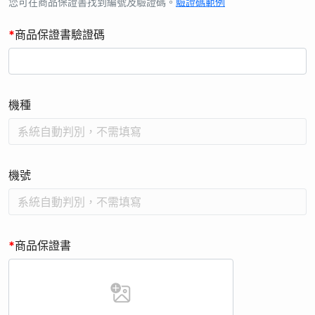
無任何違法且未冒用或盜用任何第三人資料。任何不實或不符資
您可在商品保證書找到編號及驗證碼。
驗證碼範例
格者，「商品機號」、「保證書編號」非活動商品；或非活動期
*
商品保證書驗證碼
間購買之商品的「商品機號」、「保證書編號」等，如經查證將
取消贈品資格，不另行公告。
7. 個人資料利用之期間：特定目的存續期間、依相關法令所定
（例如商業會計法等)或因執行業務所必須之保存期間或依個別
機種
契約就資料之保存所定之保存年限（以期限最長者為準）。您的
個人資料原則上僅會以電子檔形式於我國境內供本公司作為辦理
本活動之處理或利用，不移作其他用途。
8. 您可依個人資料保護法規定，就您提供的個人資料向本公司顧
機號
客服務中心請求行使下列權利： 1. 查詢或請求閱覽。 2. 請求製
給複製本。 3. 請求補充或更正。 4. 請求停止蒐集、處理或利
用。 5. 請求刪除。
9. 您可以自由選擇是否提供您的個人資料，若您選擇不提供個人
*
商品保證書
資料或提供不完全時，本公司將無法進行必要之處理作業，致無
法讓您參加本活動。
10. 經檢舉或查證註冊者有直接或間接以不正常手法進行網路註
冊行為，本公司有權取消其贈品資格，並保留法律追訴權。