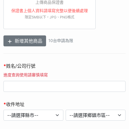
11. 如經由活動小組審查發現發票日期、購買通路、購買品項不
上傳商品保證書
符合本活動辦法規定，則不具有兌獎權利及資格。
保證書上個人資料請填寫完整以便後續處理
12. 如因不可抗力之因素，影響系統運作修復作業時間，本公司
限定5MB以下，JPG、PNG格式
保留修正活動時間之權利。
13. 當您參加本活動並提供個人資料時，即視為您已瞭解上述相
關內容，並同意本公司於法令允許範圍內蒐集、處理及利用您的
新增其他商品
10台申請為限
個人資料。
14. 本公司有權保留變更、修改或終止活動之權利，無須事前通
知，並有權對本活動之事宜作出解釋或裁決。;
*
姓名/公司行號
進度查詢使用請審慎填寫
*
收件地址