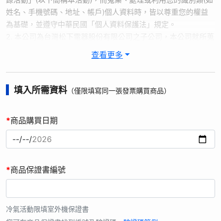
姓名、手機號碼、地址、帳戶)個人資料時，皆以尊重您的權益
為基礎，並遵守中華民國「個人資料保護法」規定。
2. 本公司為台灣松下電器股份有限公司之子公司，本公司就所蒐
集取得之您的個人資料，將提供台灣松下電器股份有限公司儲存
查看更多
及管理，本公司及台灣松下電器股份有限公司，在提供優良服務
的同時會依個人資料保護法及相關法令之規定下，依本公司隱私
權保護政策，蒐集、處理及利用您的個人資料。
填入所需資料
（僅限填寫同一張發票購買商品）
3. 本次活動贈品限寄送台、澎、金、馬。您同意並授權本公司得
為完成該活動贈品配送之需求及目的，將您所提供配送所需必要
*
商品購買日期
之個人資料(例如收件人姓名、地址、聯絡電話)提供予相關合作
業者，本公司將會善盡監督之責。
4. 本活動僅適用「台灣松下銷售股份有限公司」販售之上述指定
機種，其他商品、平行輸入之商品(水貨)恕不適用本活動。
*
商品保證書編號
5. 本活動須於活動時間內，購買指定商品，完成活動登錄，如未
於活動時間內完成不得要求補贈，且每台限一次贈品機會，依商
品保證書編號為準。
6. 活動登錄者保證所有填寫資料或提出之資料均為真實且正確，
冷氣活動限填室外機保證書