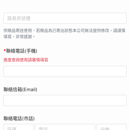
符合本活動辦法規定，則不具有兌獎權利及資格。
12. 如因不可抗力之因素，影響系統運作修復作業時間，本公司
保留修正活動時間之權利。
13. 當您參加本活動並提供個人資料時，即視為您已瞭解上述相
供贈品寄送使用，若贈品為已寄出狀態本公司無法提供修改，請謹慎
關內容，並同意本公司於法令允許範圍內蒐集、處理及利用您的
填寫，非常感謝。
個人資料。
14. 本公司有權保留變更、修改或終止活動之權利，無須事前通
*
聯絡電話(手機)
知，並有權對本活動之事宜作出解釋或裁決。;
進度查詢使用請審慎填寫
聯絡信箱(Email)
聯絡電話(市話)