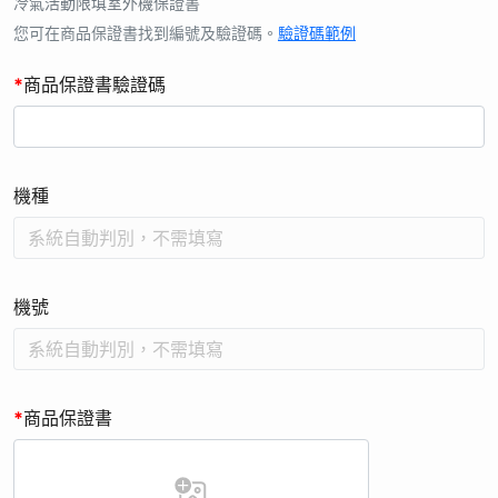
錄活動」(以下簡稱本活動)，而蒐集、處理或利用您的識別類(如
冷氣活動限填室外機保證書
姓名、手機號碼、地址)個人資料時，皆以尊重您的權益為基
您可在商品保證書找到編號及驗證碼。
驗證碼範例
礎，並遵守中華民國「個人資料保護法」規定。
*
商品保證書驗證碼
2. 本公司為台灣松下電器股份有限公司之子公司，本公司就所蒐
集取得之您的個人資料，將提供台灣松下電器股份有限公司儲存
及管理，本公司及台灣松下電器股份有限公司，在提供優良服務
的同時會依個人資料保護法及相關法令之規定下，依本公司隱私
機種
權保護政策，蒐集、處理及利用您的個人資料。
3. 本次活動贈品限寄送台、澎、金、馬。您同意並授權本公司得
為完成該活動贈品配送之需求及目的，將您所提供配送所需必要
之個人資料(例如收件人姓名、地址、聯絡電話)提供予相關合作
機號
業者，本公司將會善盡監督之責。
4. 本活動僅適用「台灣松下銷售股份有限公司」販售之上述指定
機種，其他商品、平行輸入之商品(水貨)恕不適用本活動。
5. 本活動須於活動時間內，購買指定商品，完成活動登錄，如未
*
商品保證書
於活動時間內完成不得要求補贈，且每台限一次贈品機會，依商
品保證書編號為準。
6. 活動登錄者保證所有填寫資料或提出之資料均為真實且正確，