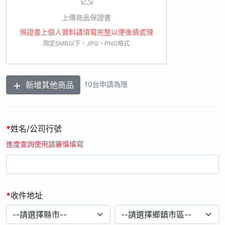
無任何違法且未冒用或盜用任何第三人資料。任何不實或不符資
格者，「商品機號」、「保證書編號」非活動商品；或非活動期
上傳商品保證書
間購買之商品的「商品機號」、「保證書編號」等，如經查證將
保證書上個人資料請填寫完整以便後續處理
取消贈品資格，不另行公告。
限定5MB以下，JPG、PNG格式
7. 個人資料利用之期間：比照商業會計法5年或因執行業務所必
須之保存期間（以期限最長者為準）。您的個人資料原則上僅會
以電子檔形式於我國境內供本公司作為辦理本活動之處理或利
新增其他商品
10台申請為限
用，不移作其他用途。
8. 您可依個人資料保護法規定，就您提供的個人資料向本公司顧
客服務中心請求行使下列權利： 1. 查詢或請求閱覽。 2. 請求製
給複製本。 3. 請求補充或更正。 4. 請求停止蒐集、處理或利
*
姓名/公司行號
用。 5. 請求刪除。
進度查詢使用請審慎填寫
9. 您可自由選擇是否提供個人資料，若您選擇不提供個人資料或
提供不完全時，本公司將無法進行必要之處理作業，致無法讓您
參加本活動。
10. 經檢舉或查證註冊者有直接或間接以不正常手法進行網路註
*
收件地址
冊行為，本公司有權取消其贈品資格，並保留法律追訴權。
11. 如經由活動小組審查發現發票日期、購買通路、購買品項不