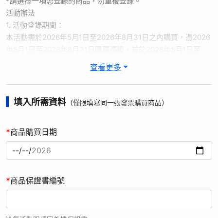
*請選擇一項您登錄的商品，勿重複登錄。
活動辦法
1. 活動登錄期間：
本活動需於2026年5月1日至2026年8月31日之內購買，憑2026
年5月1日至2026年8月31日購買憑證，並於2026年5月1日至
2026年9月14日前登錄完成，才符合活動資格，若逾期主辦單位
查看更多
得取消其資格。
2. 極致好禮5選1登錄送，每組保證書號碼僅可選擇1項贈品登
錄，且登錄後無法變更，如有重複登錄的情形，將以第一次登錄
填入所需資料
（僅限填寫同一張發票購買商品）
為主。
3. 贈品以實物為主，圖片僅供參考，數量有限，送完為止。
*
商品購買日期
4. 活動內容：購買指定機種，進入電鬍刀登錄送線上登錄活動網
站，選擇商品類別，並輸入保證書編號及驗證碼、姓名、聯絡方
式、購買通路、寄送資訊及購買發票進行登錄。登錄完成，即可
獲得活動贈品。主辦單位將於登錄完成後30個工作天內(不含例
*
商品保證書編號
假日)，將贈品寄送至填寫地址。
注意事項
1. 台灣松下銷售股份有限公司(以下簡稱本公司)因辦理「線上登