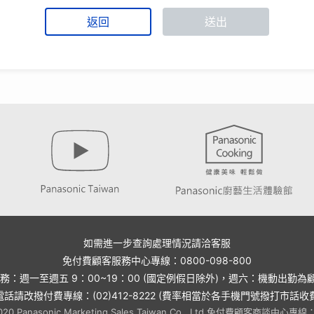
返回
送出
如需進一步查詢處理情況請洽客服
免付費顧客服務中心專線：0800-098-800
服務：週一至週五 9：00~19：00 (國定例假日除外)，週六：機動出勤為
電話請改撥付費專線：(02)412-8222 (費率相當於各手機門號撥打市話收
2020 Panasonic Marketing Sales Taiwan Co., Ltd.免付費顧客商談中心專線