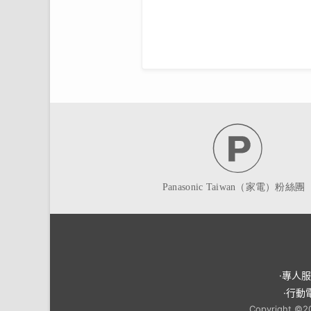
·專人
·行動
Copyright ©