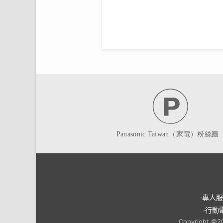
·專人
·行動
Copyright ©