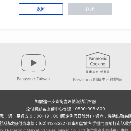
返回
送出
如需進一步查詢處理情況請洽客服
免付費顧客服務中心專線：0800-098-800
服務：週一至週五 9：00~19：00 (國定例假日除外)，週六：機動出勤為
電話請改撥付費專線：(02)412-8222 (費率相當於各手機門號撥打市話收
2020 Panasonic Marketing Sales Taiwan Co., Ltd.免付費顧客商談中心專線