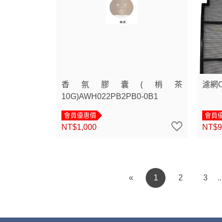
香氛膠囊(梢茶
濾網C
10G)AWH022PB2PB0-0B1
會員優惠價
會員
NT$1,000
NT$9
«
1
2
3