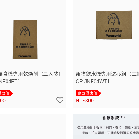
餵食機專用乾燥劑（三入裝）
寵物飲水機專用濾心組（三
NF04FT1
CP-JNF04WT1
優惠價
會員優惠價
00
NT$300