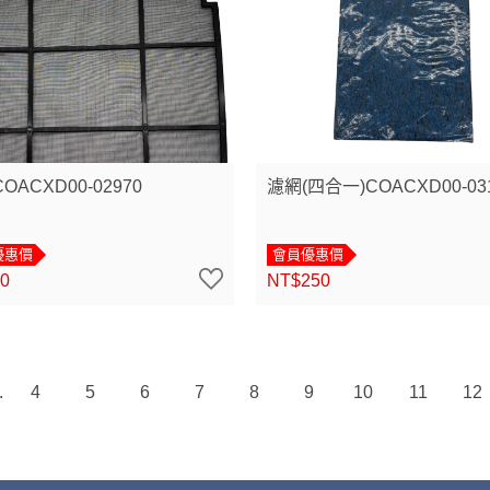
OACXD00-02970
濾網(四合一)COACXD00-03
優惠價
會員優惠價
0
NT$250
4
5
6
7
8
9
10
11
12