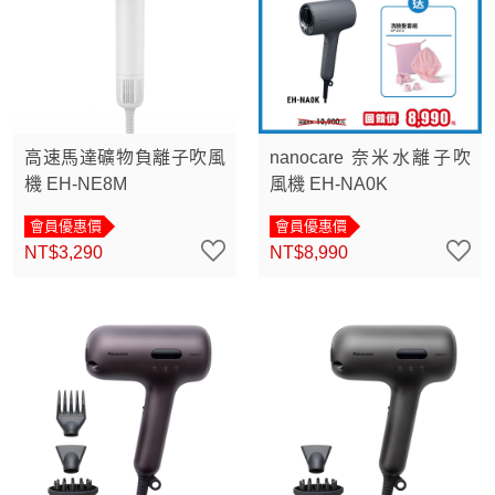
高速馬達礦物負離子吹風
nanocare 奈米水離子吹
機 EH-NE8M
風機 EH-NA0K
會員優惠價
會員優惠價
NT$3,290
NT$8,990