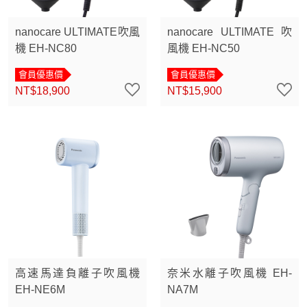
nanocare ULTIMATE吹風
nanocare ULTIMATE 吹
機 EH-NC80
風機 EH-NC50
會員優惠價
會員優惠價
NT$18,900
NT$15,900
高速馬達負離子吹風機
奈米水離子吹風機 EH-
EH-NE6M
NA7M