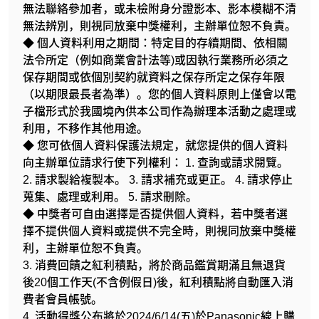
無法聯絡參加者，或未檢附身分證影本、影本模糊不清
無法辨別，則視同放棄中獎權利，主辦單位恕不負責。
◆ 個人資料利用之期間：特定目的存續期間、依相關
法令所定（例如商業會計法等)或因執行業務所必須之
保存期間或依個別契約就資料之保存所定之保存年限
（以期限最長者為準）。您的個人資料原則上僅會以電
子檔形式於我國境內供本公司作為辦理本活動之處理或
利用，不移作其他用途。
◆ 您可依個人資料保護法規定，就您提供的個人資料
向主辦單位請求行使下列權利： 1. 查詢或請求閱覽。
2. 請求製給複製本。 3. 請求補充或更正。 4. 請求停止
蒐集、處理或利用。 5. 請求刪除。
◆ 中獎者可自由選擇是否提供個人資料，若中獎者選
擇不提供個人資料或提供不完全時，則視同放棄中獎權
利，主辦單位恕不負責。
3. 消費回饋之紅利積點，將於商品鑑賞期滿且無退貨
後20個工作天(不含例假日)後，紅利積點將自動匯入消
費者會員帳號。
4. 活動得獎公布將於2024/6/14(五)於Panasonic線上購