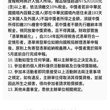
度報稅時將計入個人所得。贈品價值超過NT$20,010元
(含)以上者，依法須繳交10％稅金。中獎者若非中華民
國國境內設籍之國人(即在中華民國境內居住未達183天
之本國人及外國人)不論中獎者所得之金額，須就中獎
所得扣繳20%機會中獎稅，若中獎者不願先行繳納本項
稅金，視同放棄中獎資格，且不得異議。財政部實施
「憑單無紙化」，自2014年起所得稅各式憑單符合一
定情形者，憑單填發單位如期向國稅局辦理憑單申報
後，原則上免寄發憑單給納稅義務人。中獎者需於隔年
5月底前自行完成申報。
10. 活動如發生任何爭議，概以主辦單位之決定為主。
11. 參加者的個人資料僅供活動聯絡及日後得獎聯絡。
12. 參加本活動者即同意接受以上活動辦法與注意事項
之規定，如有違反，主辦單位得取消其得獎資格，並就
因此所生之損害，得向參加者請求賠償損害。
13. 其他未盡事宜，悉依主辦單位相關規定。