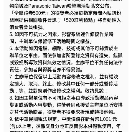
物商城及Panasonic Taiwan粉絲團活動貼文公布，
「全聯禮券500元」的得獎者必須於指定時間內私訊粉
絲團提供相關收件資訊；「520紅利積點」將自動匯入
消費者會員帳號。
5. 如因不可抗力之因素，影響系統運作修復作業時
間，主辦單位保留修正活動時間之權益。
6. 本活動如因電腦、網路、技術或其他不可歸責於主
辦單位之事由，而使參加者所登錄之資料有遺失、錯誤
或毀損所導致資料無效之情況，主辦單位不負任何法律
責任，參加者與得獎者亦不得異議。
7. 主辦單位保留以上活動內容修改之權利，並有權決
定擴大、取消、終止、修改其中任何一部分或暫停活
動…等，並對規則作出修改之權利。敬請見諒！
8. 如因主辦單位有不可抗拒之事由導致活動贈品內容
變更或活動內容變動，得獎者同意接受主辦單位所安排
之替代活動贈品，得獎者不得要求折現或轉換他物。
9. 依中華民國稅法規定，中獎價值在新台幣1,001 元
(含)以上者，須繳交身分證正反面影本供報稅使用，年