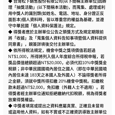
◆ 台灣松下銷售股份有限公司(以下簡稱主辦單位)因辦
理「抽獎活動」(以下簡稱本活動)，而蒐集、處理或利
用中獎人的識別類(如姓名、電話、地址、身分證正反
面影本)個人資料時，皆以尊重您的權益為基礎，並遵
守中華民國「個人資料保護法」規定。
◆ 得獎者應於主辦單位公告之領獎方式及規定期限前
將「收據」及「蒐集個人資料告知事項暨個人資料提供
同意書」，親簽詳填後交付主辦單位。
◆ 依所得稅法規定，機會中獎之獎項價值若超過
NT$1,000，所得將列入個人年度綜合所得稅申報，若
獎品價值總額超過NT$20,000，必須代扣10%中獎獎金
稅額；非中華民國國境內居住之國人（即在中華民國境
內居住未達 183天之本國人及外國人）不論得獎者所得
之金額，須就中獎所得扣繳 20%機會中獎稅。扣繳稅
款未超過NT$2,000，免扣繳（外籍人士不適用）。若
得獎者經主辦單位通知拒絕繳納代扣稅額，視為得獎者
放棄得獎權益。
◆ 中獎者填寫或提出之資料應屬真實、正確且未冒用
或盜用他人資料，如有不實或不正確資訊導致主辦單位