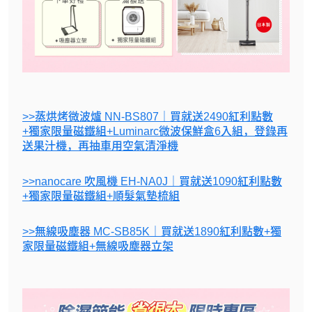
>>蒸烘烤微波爐 NN-BS807｜買就送2490紅利點數
+獨家限量磁鐵組+Luminarc微波保鮮盒6入組，登錄再
送果汁機，再抽車用空氣清淨機
>>nanocare 吹風機 EH-NA0J｜買就送1090紅利點數
+獨家限量磁鐵組+順髮氣墊梳組
>>無線吸塵器 MC-SB85K｜買就送1890紅利點數+獨
家限量磁鐵組+無線吸塵器立架