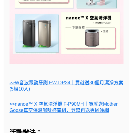
>>W音波電動牙刷 EW-DP34｜買就送30個月潔淨方案
(5組10入)
>>nanoe™ X 空氣清淨機 F-P90MH｜買就送Mother
Goose真空保溫咖啡杯壺組，登錄再送專屬濾網
活動辦法：