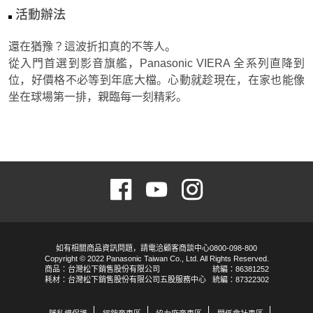
活動辦法
還在猶豫？這波折扣真的不等人。

從入門首選到影音旗艦，Panasonic VIERA 全系列直降到
位，好價格不必等到年底大檔。心動就趁現在，在家也能像
坐在球場第一排，親臨每一刻精彩。
如有相關商品資訊問題，請電洽顧客商談中心0800-098-800
Copyright © 2022 Panasonic Taiwan Co., Ltd. All Rights Reserved.
商品：台灣松下銷售股份有限公司
統編：86381252
耗材：台灣松下銷售股份有限公司五股服務中心
統編：87322302