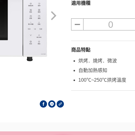
適用機種
0
商品特點
烘烤．燒烤．微波
自動加熱感知
100℃~250℃烘烤溫度